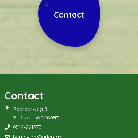
Contact
Contact
Raarderweg 8
9156 AC Boarnwert
0519-221373
bernewird@arlanta.nl