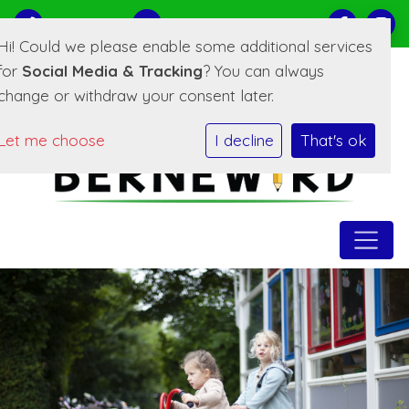
0519-221373
E-mailadres
Hi! Could we please enable some additional services
for
Social Media & Tracking
? You can always
change or withdraw your consent later.
Let me choose
I decline
That's ok