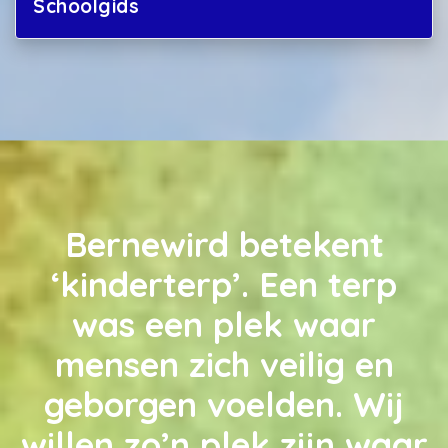
Schoolgids
Bernewird betekent
‘kinderterp’. Een terp
was een plek waar
mensen zich veilig en
geborgen voelden. Wij
willen zo’n plek zijn waar