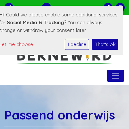
0519-221373
E-mailadres
Hi! Could we please enable some additional services
for
Social Media & Tracking
? You can always
change or withdraw your consent later.
Let me choose
I decline
That's ok
Passend onderwijs