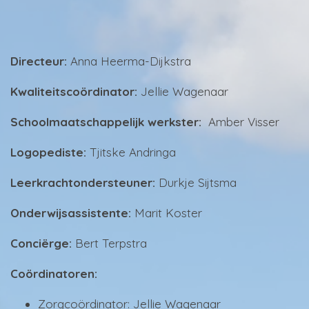
Directeur:
Anna Heerma-Dijkstra
Kwaliteitscoördinator:
Jellie Wagenaar
Schoolmaatschappelijk werkster:
Amber Visser
Logopediste:
Tjitske Andringa
Leerkrachtondersteuner:
Durkje Sijtsma
Onderwijsassistente:
Marit Koster
Conciërge:
Bert Terpstra
Coördinatoren:
Zorgcoördinator: Jellie Wagenaar