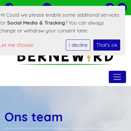
0519-221373
E-mailadres
Hi! Could we please enable some additional services
for
Social Media & Tracking
? You can always
change or withdraw your consent later.
Let me choose
I decline
That's ok
Ons team