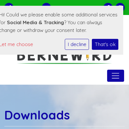
0519-221373
E-mailadres
Hi! Could we please enable some additional services
for
Social Media & Tracking
? You can always
change or withdraw your consent later.
Let me choose
I decline
That's ok
Downloads