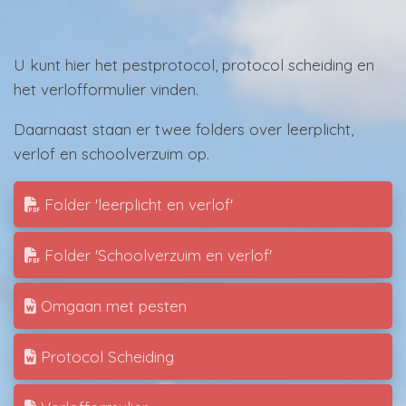
U kunt hier het pestprotocol, protocol scheiding en
het verlofformulier vinden.
Daarnaast staan er twee folders over leerplicht,
verlof en schoolverzuim op.
Folder 'leerplicht en verlof'
Folder 'Schoolverzuim en verlof'
Omgaan met pesten
Protocol Scheiding