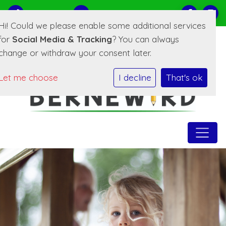
0519-221373
E-mailadres
Hi! Could we please enable some additional services
for
Social Media & Tracking
? You can always
change or withdraw your consent later.
Let me choose
I decline
That's ok