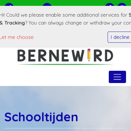
0519-221373
E-mailadres
Hi! Could we please enable some additional services for
& Tracking
? You can always change or withdraw your cons
Let me choose
I decline
Schooltijden