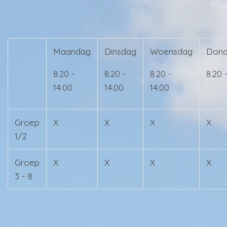
Maandag
Dinsdag
Woensdag
Dond
8.20 -
8.20 -
8.20 -
8.20 
14.00
14.00
14.00
Groep
X
X
X
X
1/2
Groep
X
X
X
X
3 - 8