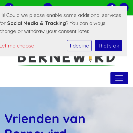
0519-221373
E-mailadres
Hi! Could we please enable some additional services
for
Social Media & Tracking
? You can always
change or withdraw your consent later.
Let me choose
I decline
That's ok
Vrienden van