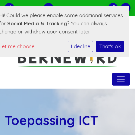
0519-221373
E-mailadres
Hi! Could we please enable some additional services
for
Social Media & Tracking
? You can always
change or withdraw your consent later.
Let me choose
I decline
That's ok
Toepassing ICT