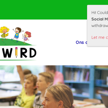
Hi! Coul
Social M
withdraw
Let me 
Ons onderwij
On