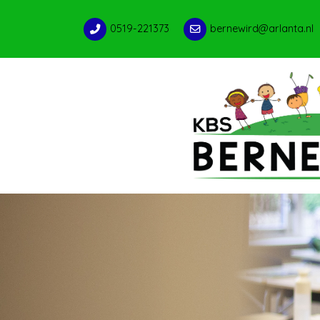
0519-221373
bernewird@arlanta.nl