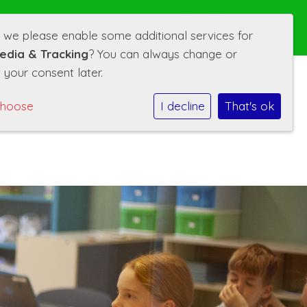
Volg ons ook op:
d we please enable some additional services for
edia & Tracking
? You can always change or
 your consent later.
choose
I decline
That's ok
s
ze school
Informatie
Kalender
Contact