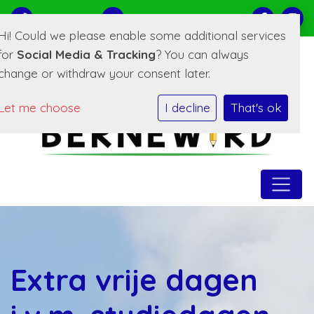
0519-221373
E-mailadres
Hi! Could we please enable some additional services
for
Social Media & Tracking
? You can always
change or withdraw your consent later.
Let me choose
I decline
That's ok
Extra vrije dagen